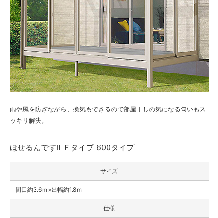
雨や風を防ぎながら、換気もできるので部屋干しの気になる匂いもス
ッキリ解決。
ほせるんですⅡ Ｆタイプ 600タイプ
サイズ
間口約3.6ｍ×出幅約1.8ｍ
仕様